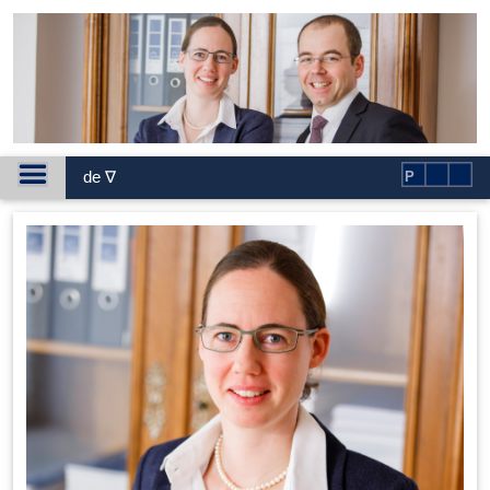
de ∇
P