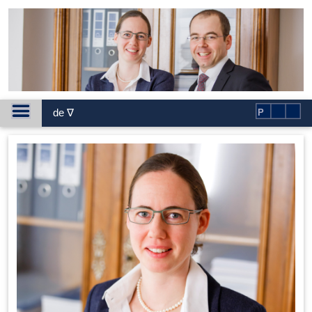
de ∇
P