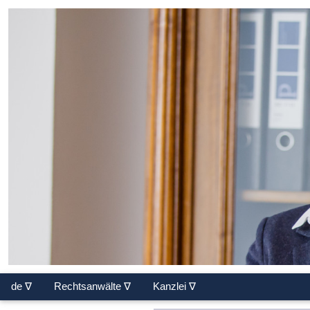
de ∇
Rechtsanwälte ∇
Kanzlei ∇