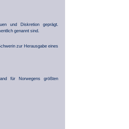
en und Diskretion geprägt.
entlich genannt sind.
 Schwerin zur Herausgabe eines
hland für Norwegens größten