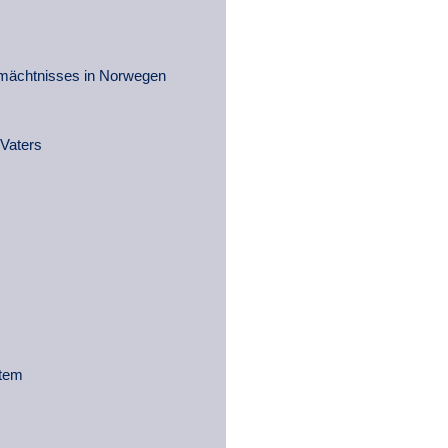
rmächtnisses in Norwegen
 Vaters
stem