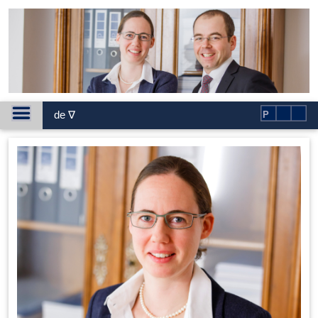
de ∇
P